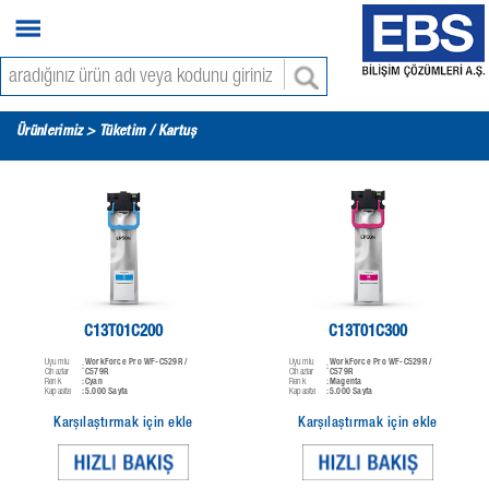
Ürünlerimiz > Tüketim / Kartuş
C13T01C200
C13T01C300
Uyumlu
WorkForce Pro WF-C529R /
Uyumlu
WorkForce Pro WF-C529R /
:
:
Cihazlar
C579R
Cihazlar
C579R
Renk
Cyan
Renk
Magenta
:
:
Kapasite
5.000 Sayfa
Kapasite
5.000 Sayfa
:
:
Karşılaştırmak için ekle
Karşılaştırmak için ekle