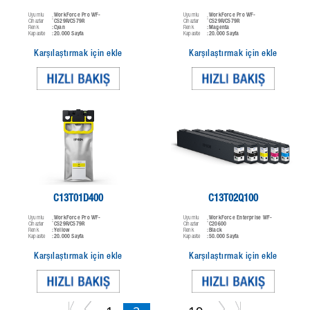
Uyumlu
WorkForce Pro WF-
Uyumlu
WorkForce Pro WF-
:
:
Cihazlar
C529R/C579R
Cihazlar
C529R/C579R
Renk
Cyan
Renk
Magenta
:
:
Kapasite
20.000 Sayfa
Kapasite
20.000 Sayfa
:
:
Karşılaştırmak için ekle
Karşılaştırmak için ekle
C13T01D400
C13T02Q100
Uyumlu
WorkForce Pro WF-
Uyumlu
WorkForce Enterprise WF-
:
:
Cihazlar
C529R/C579R
Cihazlar
C20600
Renk
Yellow
Renk
Black
:
:
Kapasite
20.000 Sayfa
Kapasite
50.000 Sayfa
:
:
Karşılaştırmak için ekle
Karşılaştırmak için ekle
…