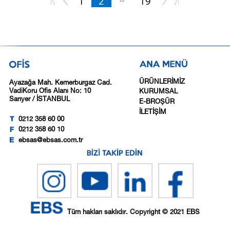
1
2
19
ÜRÜNLERİMİZ
Ayazağa Mah. Kemerburgaz Cad.
VadiKoru Ofis Alanı No: 10
KURUMSAL
Sarıyer / İSTANBUL
E-BROŞÜR
İLETİŞİM
0212 358 60 00
0212 358 60 10
ebsas@ebsas.com.tr
Tüm hakları saklıdır. Copyright © 2021 EBS