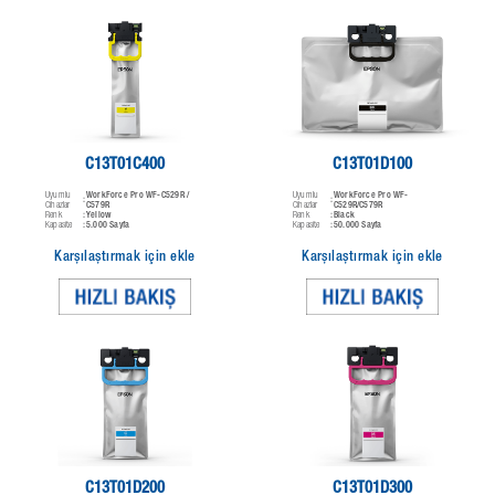
C13T01C400
C13T01D100
Uyumlu
WorkForce Pro WF-C529R /
Uyumlu
WorkForce Pro WF-
:
:
Cihazlar
C579R
Cihazlar
C529R/C579R
Renk
Yellow
Renk
Black
:
:
Kapasite
5.000 Sayfa
Kapasite
50.000 Sayfa
:
:
Karşılaştırmak için ekle
Karşılaştırmak için ekle
C13T01D200
C13T01D300