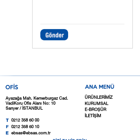
ÜRÜNLERİMİZ
Ayazağa Mah. Kemerburgaz Cad.
VadiKoru Ofis Alanı No: 10
KURUMSAL
Sarıyer / İSTANBUL
E-BROŞÜR
İLETİŞİM
0212 358 60 00
0212 358 60 10
ebsas@ebsas.com.tr