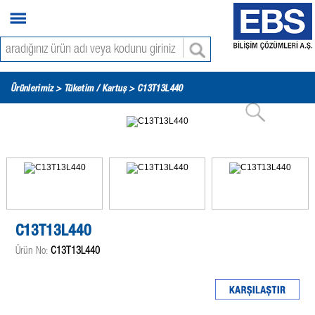
Ürünlerimiz >
Tüketim / Kartuş
> C13T13L440
C13T13L440
Ürün No:
C13T13L440