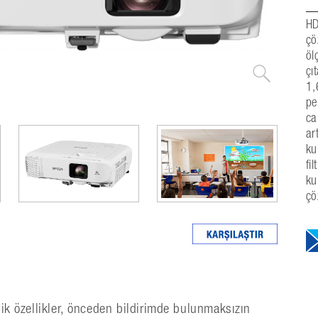
HD
çö
öl
çı
1,
pe
ca
ar
ku
fi
ku
çö
nik özellikler, önceden bildirimde bulunmaksızın