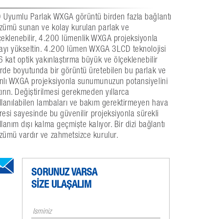
 Uyumlu Parlak WXGA görüntü birden fazla bağlantı
zümü sunan ve kolay kurulan parlak ve
çeklenebilir, 4.200 lümenlik WXGA projeksiyonla
tayı yükseltin. 4.200 lümen WXGA 3LCD teknolojisi
6 kat optik yakınlaştırma büyük ve ölçeklenebilir
rde boyutunda bir görüntü üretebilen bu parlak ve
nlı WXGA projeksiyonla sunumunuzun potansiyelini
tırın. Değiştirilmesi gerekmeden yıllarca
llanılabilen lambaları ve bakım gerektirmeyen hava
ltresi sayesinde bu güvenilir projeksiyonla sürekli
llanım dışı kalma geçmişte kalıyor. Bir dizi bağlantı
zümü vardır ve zahmetsizce kurulur.
SORUNUZ VARSA
SİZE ULAŞALIM